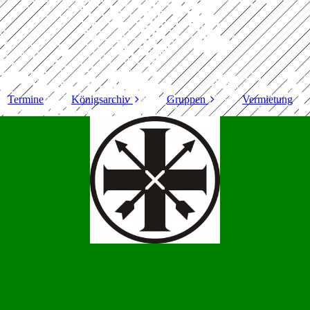
Termine
Königsarchiv
Gruppen
Vermietung
Königspaare von
Avantgarde
1848 bis 1930
Jungschützen
Königspaare 1930 bis
1949
Kinderkompanie
Königspaare 1950 bis
Sönneraner
1959
Schützinnen
Königspaare 1960 bis
1969
Königspaare 1970 bis
1979