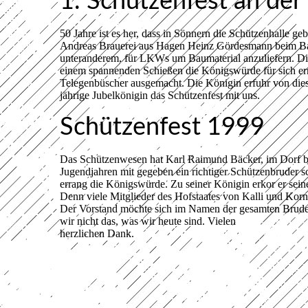
1. Schützenfest an der
50 Jahre ist es her, dass in Sönnern die Schützenhalle ge
Andreas Brauerei aus Hagen Heinz Gördesmann beim Bau 
unteranderem, für LKWs um Baumaterial anzuliefern. Di
einem spannenden Schießen die Königswürde für sich err
Telegenbüscher ausgemacht. Die Königin erfuhr von diese
jährige Jubelkönigin das Schützenfest mit uns.
Schützenfest 1999
Das Schützenwesen hat Karl Raimund Bäcker, im Dorf bes
Jugendjahren mit gegeben ein richtiger Schützenbruder s
errang die Königswürde. Zu seiner Königin erkor er sei
Denn viele Mitglieder des Hofstaates von Kalli und Korne
Der Vorstand möchte sich im Namen der gesamten Bruders
wir nicht das, was wir heute sind. Vielen
herzlichen Dank.