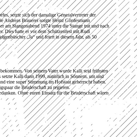
fes, setzte sich der damalige Generalvertreter der
die Andreas Brauerei sorgte Heinz Gördesmann
er am Stangenabend 1974 unter die Stange trat und nach
. Dies hatte er vor dem Schützenfest mit Rudi
genbüscher „Ja“ und feiert in diesem Jahr, als 50
t bekommen. Von seinem Vater wurde Kalli seid frühsten
 setzte Kalli dann 1999, natürlich in Sönnern, um und
und eine super Stimmung im Hofstaat geherrscht haben.
gspaar die Bruderschaft zu regieren.
edanken. Ohne euren Einsatz für die Bruderschaft wären