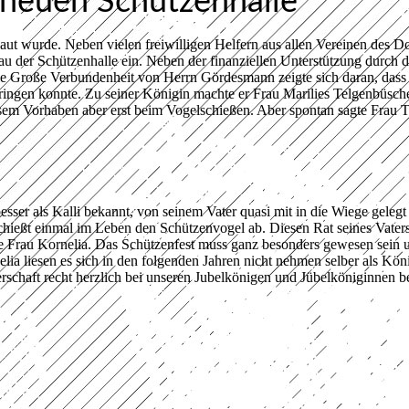
 neuen Schützenhalle
baut wurde. Neben vielen freiwilligen Helfern aus allen Vereinen des Dor
der Schützenhalle ein. Neben der finanziellen Unterstützung durch 
e Große Verbundenheit von Herrn Gördesmann zeigte sich daran, dass 
ingen konnte. Zu seiner Königin machte er Frau Marilies Telgenbüscher
m Vorhaben aber erst beim Vogelschießen. Aber spontan sagte Frau Tel
ser als Kalli bekannt, von seinem Vater quasi mit in die Wiege geleg
chießt einmal im Leben den Schützenvogel ab. Diesen Rat seines Vaters
ne Frau Kornelia. Das Schützenfest muss ganz besonders gewesen sein 
lia liesen es sich in den folgenden Jahren nicht nehmen selber als Köni
chaft recht herzlich bei unseren Jubelkönigen und Jübelköniginnen b